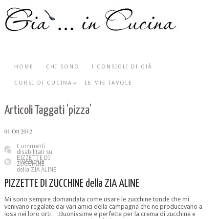
HOME
CHI SONO
I CONSIGLI DI GIÀ
CORSI DI CUCINA
LE MIE TAVOLE
Articoli Taggati ‘pizza’
01
Ott
2012
Commenti
disabilitati
su
PIZZETTE DI
Tweet this
ZUCCHINE
della ZIA ALINE
PIZZETTE DI ZUCCHINE della ZIA ALINE
Mi sono sempre domandata come usare le zucchine tonde che mi
venivano regalate dai vari amici della campagna che ne producevano a
iosa nei loro orti….Buonissime e perfette per la crema di zucchine e