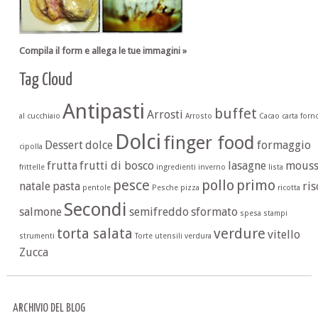
Compila il form e allega le tue immagini »
Tag Cloud
Antipasti
buffet
Arrosti
al cucchiaio
Arrosto
Cacao
carta forn
Dolci
finger food
Dessert
dolce
formaggio
cipolla
frutta
frutti di bosco
lasagne
mouss
frittelle
ingredienti
inverno
lista
pesce
pollo
primo
natale
pasta
ris
pentole
Pesche
pizza
ricotta
Secondi
salmone
semifreddo
sformato
spesa
stampi
torta salata
verdure
vitello
strumenti
Torte
utensili
verdura
Zucca
ARCHIVIO DEL BLOG