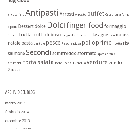
Antipasti
buffet
Arrosti
al cucchiaio
Arrosto
Cacao
carta forn
Dolci
finger food
Dessert
dolce
formaggio
cipolla
frutta
frutti di bosco
lasagne
mouss
frittelle
ingredienti
inverno
lista
pesce
pollo
primo
natale
pasta
ris
pentole
Pesche
pizza
ricotta
Secondi
salmone
semifreddo
sformato
spesa
stampi
torta salata
verdure
vitello
strumenti
Torte
utensili
verdura
Zucca
ARCHIVIO DEL BLOG
marzo 2017
febbraio 2014
dicembre 2013