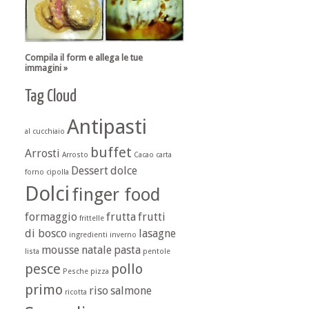
Compila il form e allega le tue
immagini »
Tag Cloud
Antipasti
al cucchiaio
buffet
Arrosti
Arrosto
Cacao
carta
Dessert
dolce
forno
cipolla
Dolci
finger food
formaggio
frutta
frutti
frittelle
di bosco
lasagne
ingredienti
inverno
mousse
natale
pasta
lista
pentole
pesce
pollo
Pesche
pizza
primo
riso
salmone
ricotta