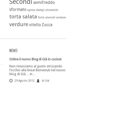
Secondi
semifreddo
sformato
spesa
stampi
strumenti
torta salata
Torte
utensili
verdura
verdure
vitello
Zucca
NEWS
Online il nuovo Blog di Già in cucina!
Non rinunciamo al gusto strizzando
l’occhio alla linea! Benvenuti nel nuovo
blog di Già… in…
29 Agosto 2012
di Già