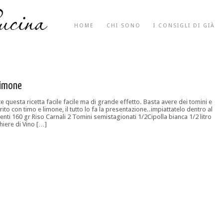
HOME
CHI SONO
I CONSIGLI DI GIÀ
limone
e questa ricetta facile facile ma di grande effetto. Basta avere dei tomini e
rito con timo e limone, il tutto lo fa la presentazione..impiattatelo dentro al
ienti 160 gr Riso Carnali 2 Tomini semistagionati 1/2Cipolla bianca 1/2 litro
hiere di Vino […]