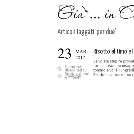
Articoli Taggati ‘per due’
23
MAR
Risotto al timo e 
2017
Se volete stupire provat
fare un risottino insapo
Commenti
tomino e voilà!!! Ingred
disabilitati
su
Risotto al timo
Brodo di verdure 1 bicc
Tweet this
e limone