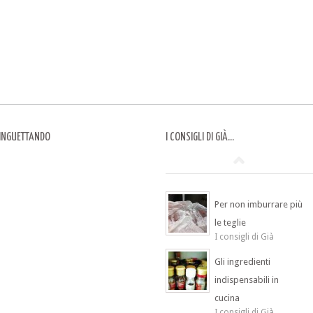
INGUETTANDO
I CONSIGLI DI GIÀ…
Per non imburrare più
le teglie
I consigli di Già
Gli ingredienti
indispensabili in
cucina
I consigli di Già