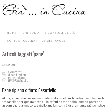
HOME
CHI SONO
I CONSIGLI DI GIÀ
CORSI DI CUCINA
LE MIE TAVOLE
Articoli Taggati ‘pane’
28
Feb
2014
Commenti
disabilitati
su
Pane ripieno o
Tweet this
finto Casatiello
Pane ripieno o finto Casatiello
Allora, spero che nessun napoletano doc si offenda se ho usato la parola
“casatiello” per questa ricetta…in effetti da moooolto lontano potrebbe
assomigliare al mitico casatiello, ma la ricetta è di gran lunga più semplice