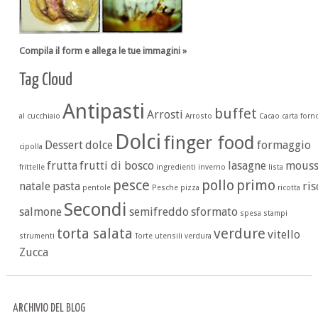
Compila il form e allega le tue immagini »
Tag Cloud
Antipasti
buffet
Arrosti
al cucchiaio
Arrosto
Cacao
carta forn
Dolci
finger food
Dessert
dolce
formaggio
cipolla
frutta
frutti di bosco
lasagne
mouss
frittelle
ingredienti
inverno
lista
pesce
pollo
primo
natale
pasta
ris
pentole
Pesche
pizza
ricotta
Secondi
salmone
semifreddo
sformato
spesa
stampi
torta salata
verdure
vitello
strumenti
Torte
utensili
verdura
Zucca
ARCHIVIO DEL BLOG