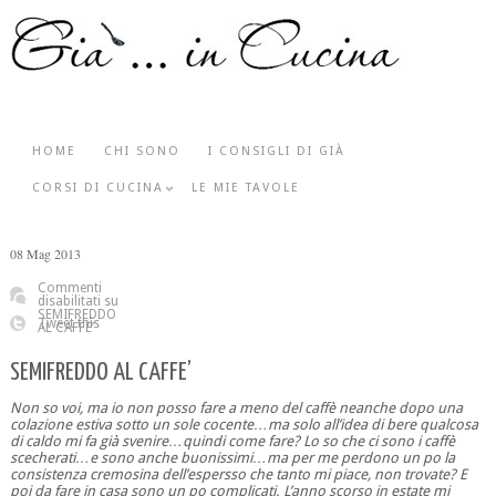
HOME
CHI SONO
I CONSIGLI DI GIÀ
CORSI DI CUCINA
LE MIE TAVOLE
08
Mag
2013
Commenti
disabilitati
su
SEMIFREDDO
Tweet this
AL CAFFE’
SEMIFREDDO AL CAFFE’
Non so voi, ma io non posso fare a meno del caffè neanche dopo una
colazione estiva sotto un sole cocente…ma solo all’idea di bere qualcosa
di caldo mi fa già svenire…quindi come fare? Lo so che ci sono i caffè
scecherati…e sono anche buonissimi…ma per me perdono un po la
consistenza cremosina dell’espersso che tanto mi piace, non trovate? E
poi da fare in casa sono un po complicati. L’anno scorso in estate mi