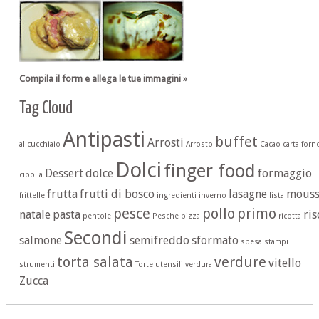
Compila il form e allega le tue immagini »
Tag Cloud
Antipasti
buffet
Arrosti
al cucchiaio
Arrosto
Cacao
carta forn
Dolci
finger food
Dessert
dolce
formaggio
cipolla
frutta
frutti di bosco
lasagne
mouss
frittelle
ingredienti
inverno
lista
pesce
pollo
primo
natale
pasta
ris
pentole
Pesche
pizza
ricotta
Secondi
salmone
semifreddo
sformato
spesa
stampi
torta salata
verdure
vitello
strumenti
Torte
utensili
verdura
Zucca