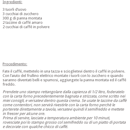
Ingredienti:
3 tuorli d’uovo
3 cucchiai di zucchero
300 g di panna montata
2 tazzine di caffé amaro
2 cucchiai di caffé in polvere
Procedimento:
Fate il caffé, mettetelo in una tazza e scioglietevi dentro il caffé in polvere.
Con l’aiuto del frullino elettrico montate i tuorli con lo zucchero e quando
saranno diventati belli e spumosi, aggiungete la panna montata ed il caffé
freddo.
Prendete uno stampo rettangolare dalla capienza di 1/2 litro, foderatelo
con la carta forno precedentemente bagnata e strizzata, come scritto nei
miei consigli, e versatevi dentro questa crema. Se usate le tazzine da caffè
come contenitori, non servirà rivestirle con la carta forno perchè le
porterete direttamente a tavola, versatevi quindi il semifreddo e mettete
in freezer per alcune ore.
Prima di servire, lasciate a temperatura ambiente per 10 minuti,
rovesciate poi lo stampo grosso col semifreddo su di un piatto di portata
e decorate con qualche chicco di caffé.