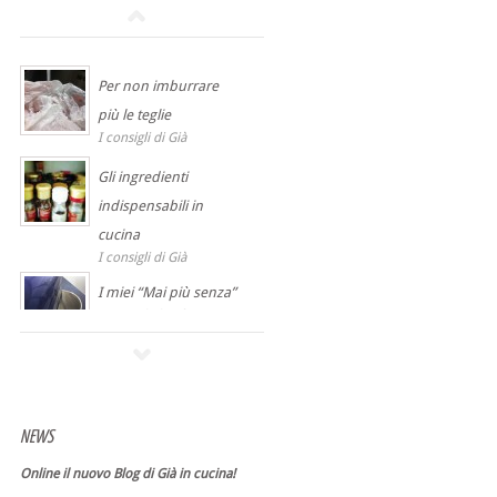
Per non imburrare
più le teglie
I consigli di Già
Gli ingredienti
indispensabili in
cucina
I consigli di Già
I miei “Mai più senza”
I consigli di Già
NEWS
Online il nuovo Blog di Già in cucina!